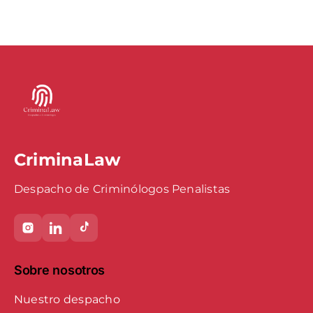
reducir tu
plazos y
s
pena
procedimiento
CriminaLaw
Despacho de Criminólogos Penalistas
Sobre nosotros
Nuestro despacho