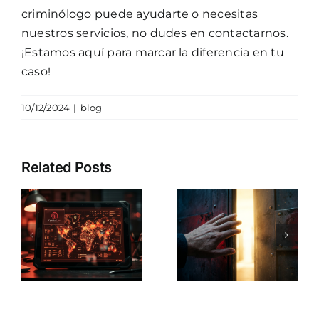
criminólogo puede ayudarte o necesitas
nuestros servicios, no dudes en contactarnos.
¡Estamos aquí para marcar la diferencia en tu
caso!
10/12/2024
|
blog
Todo lo que
Así
Related Posts
necesitas
funciona la
sobre
atenuante
cómo
ía
por
cancelar
?
drogadicci
los
en el
antecedentes
Código
penales en
o
Penal para
España: