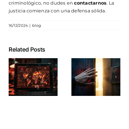
criminológico, no dudes en
contactarnos
. La
justicia comienza con una defensa sólida.
16/12/2024
|
blog
Todo lo que
Así
Related Posts
necesitas
funciona la
sobre
atenuante
cómo
ía
por
cancelar
?
drogadicci
los
en el
antecedentes
Código
penales en
o
Penal para
España:
reducir tu
plazos y
s
pena
procedimiento