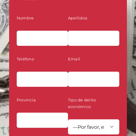
Nombre
Apellidos
Teléfono
Email
Provincia
Tipo de delito
económico
