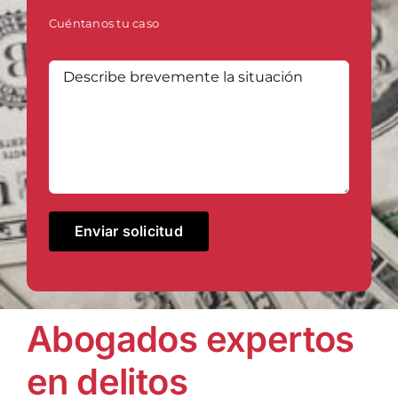
Cuéntanos tu caso
Abogados expertos
en delitos