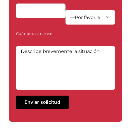

Cuéntanos tu caso