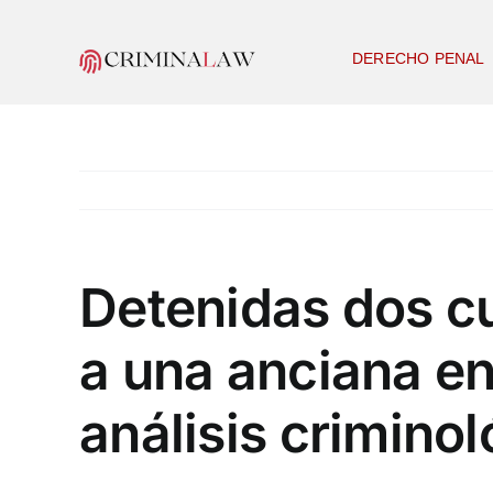
Skip
to
DERECHO PENAL
content
Detenidas dos c
a una anciana en
análisis crimino