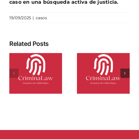
caso en una búsqueda activa de justicia.
19/09/2025
|
casos
Related Posts
Interceptan
en Málaga
n:
1.579 kilos
El caso de
de hachís
ía
Angel
camuflados
ria
entre
naranjas en
un camión