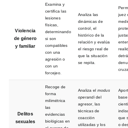
Examina y
Permi
certifica las
Analiza las
juez 
lesiones
dinámicas de
medi
físicas,
control, el
prot
Violencia
determinando
histórico de la
justa
de género
si son
relación y evalúa
enten
compatibles
y familiar
el riesgo real de
reali
con una
que la situación
detrá
agresión o
se repita.
denu
con un
cruz
forcejeo.
Recoge de
Analiza el
modus
Apor
forma
operandi
del
base
milimétrica
agresor, las
cient
las
técnicas de
indis
Delitos
evidencias
coacción
que 
biológicas en
sexuales
utilizadas y los
o des