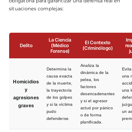
obligatoria para garantizar una defensa real en
situaciones complejas:
La Ciencia
Im
El Contexto
Delito
(Médico
rea
(Criminólogo)
Forense)
j
Analiza la
Determina la
Evita
dinámica de la
causa exacta
una 
pelea, los
Homicidios
de la muerte,
accid
factores
y
la trayectoria
una l
desencadenantes
de los golpes
defe
agresiones
y si el agresor
y si la víctima
juzg
graves
actuó por pánico
pudo
un a
o de forma
defenderse.
prem
planificada.