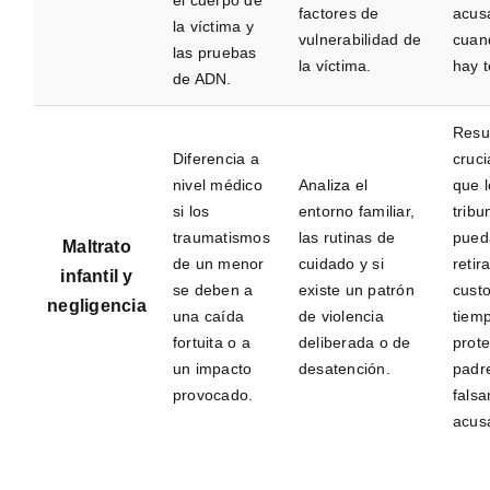
el cuerpo de
factores de
acus
la víctima y
vulnerabilidad de
cuan
las pruebas
la víctima.
hay t
de ADN.
Resu
Diferencia a
cruci
nivel médico
Analiza el
que 
si los
entorno familiar,
tribu
traumatismos
las rutinas de
pued
Maltrato
de un menor
cuidado y si
retira
infantil y
se deben a
existe un patrón
custo
negligencia
una caída
de violencia
tiem
fortuita o a
deliberada o de
prot
un impacto
desatención.
padr
provocado.
fals
acus