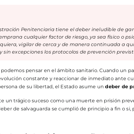
ración Penitenciaria tiene el deber ineludible de gar
prana cualquier factor de riesgo, ya sea físico o psi
requiera, vigilar de cerca y de manera continuada a q
r y sin excepciones los protocolos de prevención previs
odemos pensar en el ámbito sanitario. Cuando un paci
 evolución constante y reaccionar de inmediato ante cu
na persona de su libertad, el Estado asume un
deber de p
nte un trágico suceso como una muerte en prisión prev
ber de salvaguarda se cumplió de principio a fin o si, p