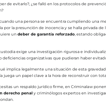
ber de evitarlo?, ¿se falló en los protocolos de prevenc
n?
cuando una persona se encuentra cumpliendo una medid
por la presunción de inocencia y se halla privada de l
quiere un
deber de garantía reforzado
, estando obliga
custodia exige una investigación rigurosa e individualiz
a o deficiencias organizativas que pudieran haber evitad
qué implica legalmente una situación de esta gravedad,
a juega un papel clave a la hora de reconstruir con tota
ecesitas un respaldo jurídico firme, en Criminalaw pone
en derecho penal
y criminólogos expertos en investigar 
pondan.