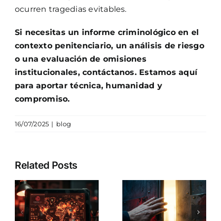
ocurren tragedias evitables.
Si necesitas un informe criminológico en el
contexto penitenciario, un análisis de riesgo
o una evaluación de omisiones
institucionales, contáctanos. Estamos aquí
para aportar técnica, humanidad y
compromiso.
16/07/2025
|
blog
Todo lo que
Así
Related Posts
necesitas
funciona la
sobre
atenuante
cómo
ía
por
cancelar
?
drogadicci