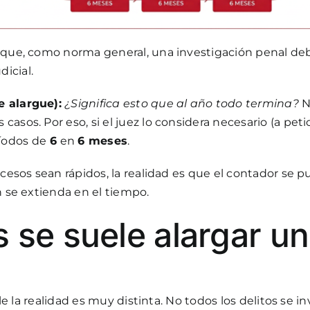
e que, como norma general, una investigación penal d
icial.
e alargue):
¿Significa esto que al año todo termina?
N
sos. Por eso, si el juez lo considera necesario (a petici
íodos de
6
en
6 meses
.
cesos sean rápidos, la realidad es que el contador se pu
n se extienda en el tiempo.
 se suele alargar u
lle la realidad es muy distinta. No todos los delitos se i